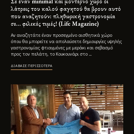
Σε έναν minimal και µοντέρνο χώρο οι
λάτρεις του καλού φαγητού θα βρουν αυτό
που αναζητούν: πληθωρική γαστρονοµία
σε… φιλικές τιµές! (Life Magazine)
Αν αναζητάτε έναν προσεγµένο αισθητικά χώρο
όπου θα µπορείτε να απολαύσετε δηµιουργίες υψηλής
γαστρονοµίας φτιαγµένες µε µεράκι και σεβασµό
προς τον πελάτη, το Κουκουνάρι στο …
ΔΙΑΒΑΣΕ ΠΕΡΙΣΣΟΤΕΡΑ